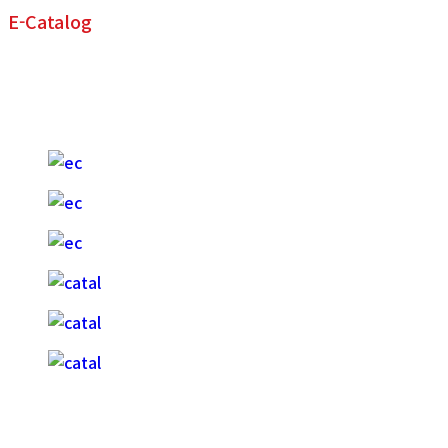
E-Catalog
종
이
및
전
자
카
탈
로
그
제
작
Shopping Mall