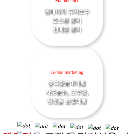
Maintenance
홈페이지 유지보수
호스팅 관리
웹메일 관리
Global marketing
중국왕홍마케팅
샤오홍슈, 도우인,
윗젯몰 운영대행